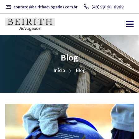
contato@beirithadvogados.com.br
(48) 99168-6969
Blog
Início
Blog